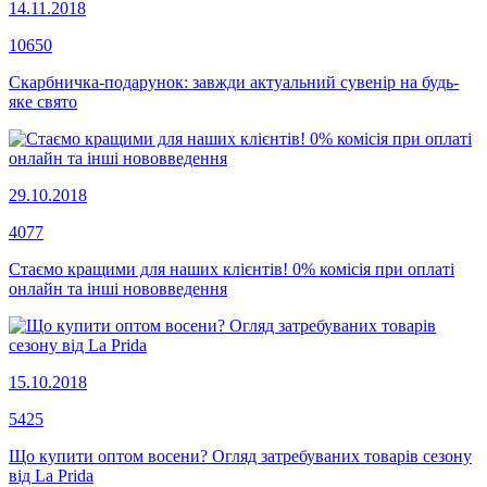
14.11.2018
10650
Скарбничка-подарунок: завжди актуальний сувенір на будь-
яке свято
29.10.2018
4077
Стаємо кращими для наших клієнтів! 0% комісія при оплаті
онлайн та інші нововведення
15.10.2018
5425
Що купити оптом восени? Огляд затребуваних товарів сезону
від La Prida