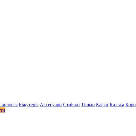
 волосся
Біжутерія
Аксесуари
Стрiчки
Тішью
Кафін
Калька
Коро
ити