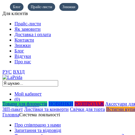
Блог
Прайс-листи
Знижки
Для клієнтів
Прайс-листи
Як замовити
Доставка і оплата
Контакти
Знижки
Блог
Відгуки
Про нас
РУС
ВХІД
Мой кабинет
(0)
Товари для флористів
НОВИНКИ
РОЗПРОДАЖ
Аксесуари для
(0)
0,00
грн.
ЗІП-пакет
Листівки та конверти
Свічки для торта
Встигни куп
Головна
Система лояльності
Про співпрацю з нами
Запитання та відповіді