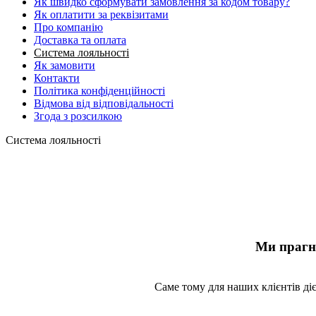
Як швидко сформувати замовлення за кодом товару?
Як оплатити за реквізитами
Про компанію
Доставка та оплата
Система лояльності
Як замовити
Контакти
Політика конфіденційності
Відмова від відповідальності
Згода з розсилкою
Система лояльності
Ми прагне
Саме тому для наших клієнтів ді