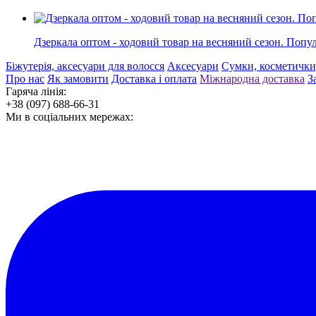
Дзеркала оптом - ходовий товар на весняний сезон. Попул
Біжутерія, аксесуари для волосся
Аксесуари
Сумки, косметички
Про нас
Як замовити
Доставка і оплата
Міжнародна доставка
З
Гаряча лінія:
+38 (097) 688-66-31
Ми в соціальних мережах: