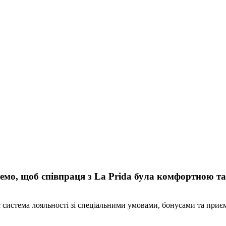
мо, щоб співпраця з La Prida була комфортною т
є система лояльності зі спеціальними умовами, бонусами та при