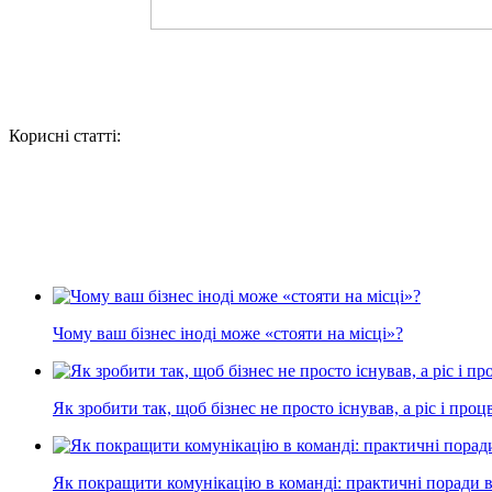
Корисні статті:
Чому ваш бізнес іноді може «стояти на місці»?
Як зробити так, щоб бізнес не просто існував, а ріс і проц
Як покращити комунікацію в команді: практичні поради