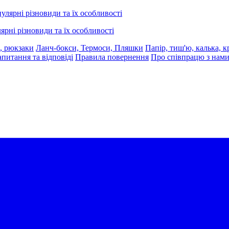
ярні різновиди та їх особливості
, рюкзаки
Ланч-бокси, Термоси, Пляшки
Папір, тиш'ю, калька, к
апитання та відповіді
Правила повернення
Про співпрацю з нам