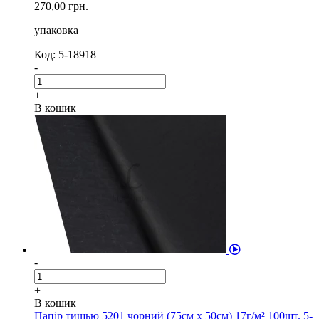
270,00 грн.
упаковка
Код: 5-18918
-
+
В кошик
-
+
В кошик
Папір тишью 5201 чорний (75см х 50см) 17г/м² 100шт. 5-