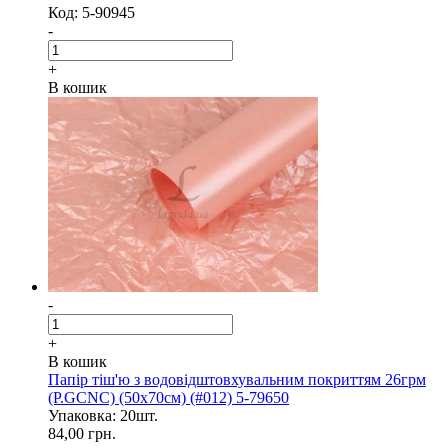
Код: 5-90945
-
+
В кошик
-
+
В кошик
Папір тіш'ю з водовідштовхувальним покриттям 26грм
(P.GCNC) (50x70см) (#012) 5-79650
Упаковка: 20шт.
84,00 грн.