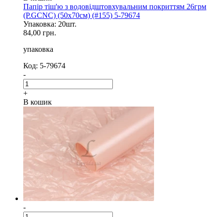
Папір тіш'ю з водовідштовхувальним покриттям 26грм
(P.GCNC) (50x70см) (#155) 5-79674
Упаковка: 20шт.
84,00 грн.
упаковка
Код: 5-79674
-
+
В кошик
-