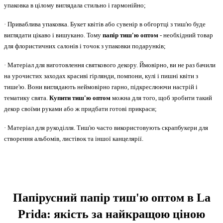
упаковка в цілому виглядала стильно і гармонійно;
·
Приваблива упаковка. Букет квітів або сувенір в обгортці з тиш'ю буде
виглядати цікаво і вишукано. Тому
папір тиш'ю оптом
- необхідний товар
для флористичних салонів і точок з упаковки подарунків;
·
Матеріал для виготовлення
святкового
декору. Ймовірно, ви не раз бачили
на урочистих заходах красиві гірлянди, помпони, кулі і пишні квіти з
тише'ю. Вони виглядають неймовірно гарно, підкреслюючи настрій і
тематику свята.
Купити тиш'ю оптом
можна для того, щоб зробити такий
декор своїми руками або ж придбати готові прикраси;
·
Матеріал для рукоділля. Тиш'ю часто використовують скрапбукери для
створення альбомів, листівок
та іншої канцелярії.
Папірусний папір тиш'ю оптом
в
La
Prida:
якість за найкращою ціною