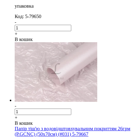
упаковка
Код: 5-79650
-
+
В кошик
-
+
В кошик
Папір тіш'ю з водовідштовхувальним покриттям 26грм
(P.GCNC) (50x70см) (#031) 5-79667