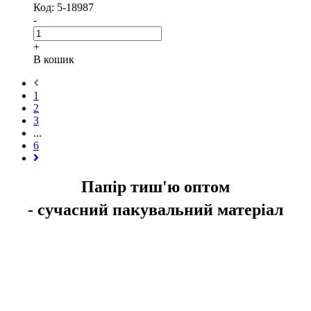
Код: 5-18987
-
+
В кошик
1
2
3
...
6
Папір тиш'ю оптом
-
с
учасний
пакувальни
й матеріал