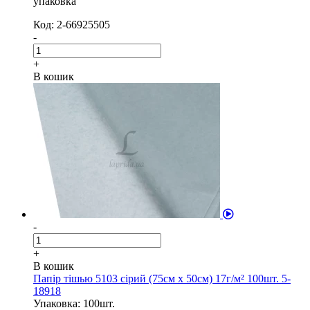
упаковка
Код: 2-66925505
-
+
В кошик
-
+
В кошик
Папір тішью 5103 сірий (75см х 50см) 17г/м² 100шт. 5-
18918
Упаковка: 100шт.