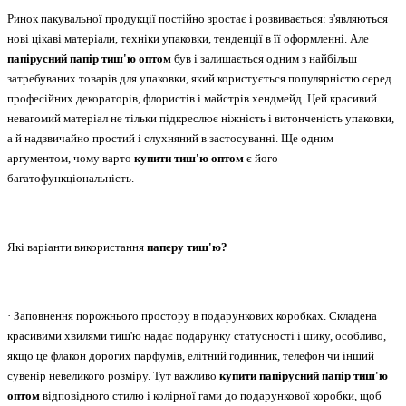
Ринок пакувальної продукції постійно зростає і розвивається: з'являються
нові цікаві матеріали, техніки упаковки, тенденції в її оформленні. Але
папірусний папір тиш'ю оптом
був і залишається одним з найбільш
затребуваних товарів для упаковки, який користується популярністю серед
професійних декораторів, флористів і майстрів хендмейд. Цей красивий
невагомий матеріал не тільки підкреслює ніжність і витонченість упаковки,
а й надзвичайно простий і слухняний в застосуванні. Ще одним
аргументом, чому варто
купити тиш'ю оптом
є його
багатофункціональність.
Які варіанти використання
паперу тиш'ю?
·
Заповнення порожнього простору в подарункових коробках. Складена
красивими хвилями тиш'ю надає подарунку статусності і шику, особливо,
якщо це флакон дорогих парфумів, елітний годинник, телефон чи інший
сувенір невеликого
розміру.
Тут важливо
купити папірусний папір тиш'ю
оптом
відповідного стилю і колірної гами до подарункової коробки, щоб