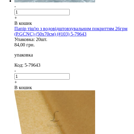
-
+
В кошик
Папір тіш'ю з водовідштовхувальним покриттям 26грм
(P.GCNC) (50x70см) (#103) 5-79643
Упаковка: 20шт.
84,00 грн.
упаковка
Код: 5-79643
-
+
В кошик