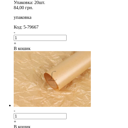
Упаковка: 20шт.
84,00 грн.
упаковка
Код: 5-79667
-
+
В кошик
-
+
В кошик