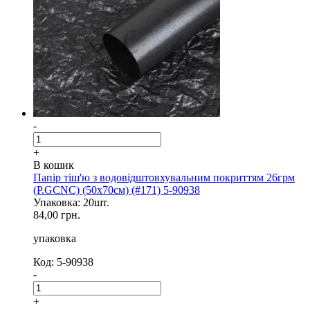
-
+
В кошик
Папір тіш'ю з водовідштовхувальним покриттям 26грм
(P.GCNC) (50x70см) (#171) 5-90938
Упаковка: 20шт.
84,00 грн.
упаковка
Код: 5-90938
-
+