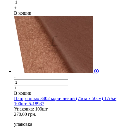
+
В кошик
-
+
В кошик
Папір тішью 8402 коричневий (75см х 50см) 17г/м²
100шт. 5-18987
Упаковка: 100шт.
270,00 грн.
упаковка