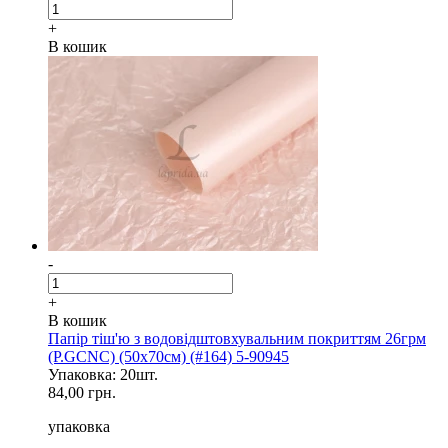
+
В кошик
-
+
В кошик
Папір тіш'ю з водовідштовхувальним покриттям 26грм
(P.GCNC) (50x70см) (#164) 5-90945
Упаковка: 20шт.
84,00 грн.
упаковка