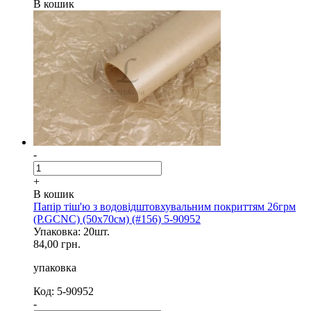
В кошик
-
+
В кошик
Папір тіш'ю з водовідштовхувальним покриттям 26грм
(P.GCNC) (50x70см) (#156) 5-90952
Упаковка: 20шт.
84,00 грн.
упаковка
Код: 5-90952
-