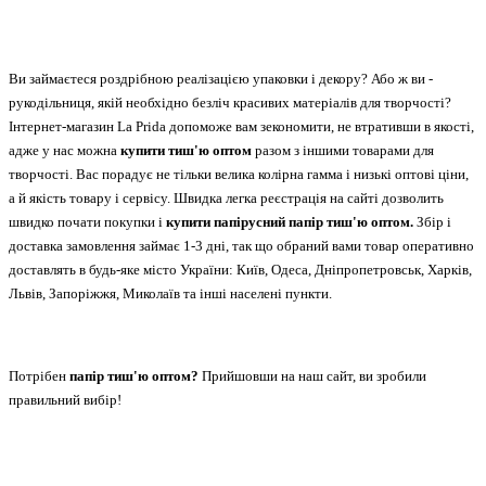
Ви займаєтеся роздрібною реалізацією упаковки і декору? Або ж ви -
рукодільниця, якій необхідно безліч красивих матеріалів для творчості?
Інтернет-магазин
La
Prida
допоможе вам зекономити, не втративши в якості,
адже у нас можна
купити тиш'ю оптом
разом з іншими товарами для
творчості. Вас порадує не тільки велика колірна гамма і низькі оптові ціни,
а й якість товару і сервісу. Швидка легка реєстрація на сайті дозволить
швидко почати покупки і
купити папірусний папір тиш'ю оптом.
Збір і
доставка замовлення займає 1-3 дні, так що обраний
вами товар оперативно
доставлять в будь-яке місто України
: Київ, Одеса, Дніпропетровськ, Харків,
Львів, Запоріжжя, Миколаїв та інші населені пункти.
Потрібен
папір тиш'ю оптом?
Прийшовши на наш сайт, ви зробили
правильний вибір!