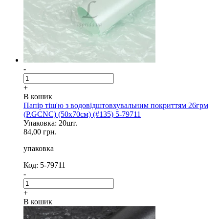
-
+
В кошик
Папір тіш'ю з водовідштовхувальним покриттям 26грм
(P.GCNC) (50x70см) (#135) 5-79711
Упаковка: 20шт.
84,00 грн.
упаковка
Код: 5-79711
-
+
В кошик