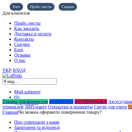
Блог
Прайс-листы
Скидки
Для клиентов
Прайс-листы
Как заказать
Доставка и оплата
Контакты
Скидки
Блог
Отзывы
О нас
УКР
ВХОД
Мой кабинет
(0)
Товары для флористов
НОВИНКИ
РАСПРОДАЖА
Аксессуары
(0)
0,00
грн.
термоклей
ЗИП-пакет
Открытки и конверты
Свечи для торта
У
Главная
Чи можна оформити повернення товару?
Про співпрацю з нами
Запитання та відповіді