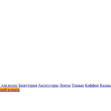
 для волос
Бижутерия
Аксессуары
Ленты
Тишью
Каффин
Кальк
спей купить