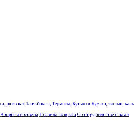
ки, рюкзаки
Ланч-боксы, Термосы, Бутылки
Бумага, тишью, каль
Вопросы и ответы
Правила возврата
О сотрудничестве с нами