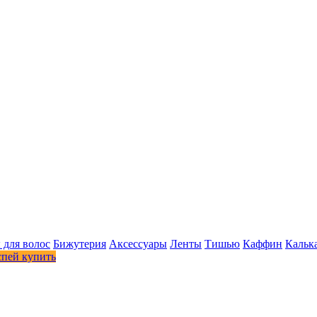
 для волос
Бижутерия
Аксессуары
Ленты
Тишью
Каффин
Кальк
спей купить