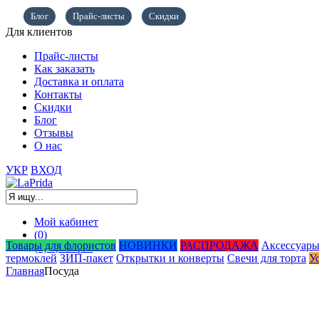
Блог
Прайс-листы
Скидки
Для клиентов
Прайс-листы
Как заказать
Доставка и оплата
Контакты
Скидки
Блог
Отзывы
О нас
УКР
ВХОД
Мой кабинет
(0)
Товары для флористов
НОВИНКИ
РАСПРОДАЖА
Аксессуары
(0)
0,00
грн.
термоклей
ЗИП-пакет
Открытки и конверты
Свечи для торта
У
Главная
Посуда