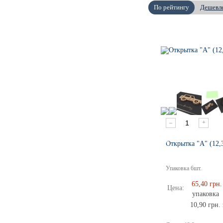
По рейтингу
Дешевл
–
+
Открытка "А" (12,
Упаковка
6
шт.
65,40 грн.
Цена:
упаковка
10,90 грн. 