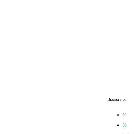
Вывод по:
20
50