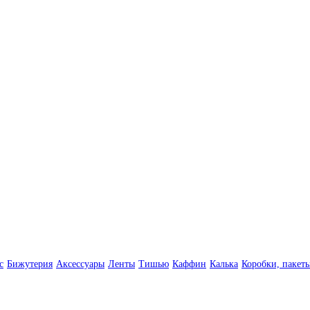
с
Бижутерия
Аксессуары
Ленты
Тишью
Каффин
Калька
Коробки, пакет