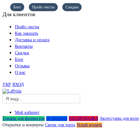
Блог
Прайс-листы
Скидки
Для клиентов
Прайс-листы
Как заказать
Доставка и оплата
Контакты
Скидки
Блог
Отзывы
О нас
УКР
ВХОД
Мой кабинет
Товары для флористов
НОВИНКИ
РАСПРОДАЖА
Аксессуары для воло
(0)
Открытки и конверты
Свечи для торта
Успей купить
(0)
0,00
грн.