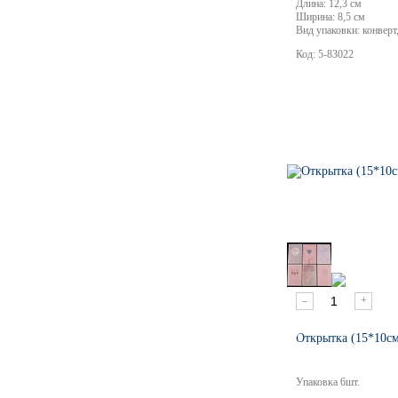
Длина:
12,3 см
Ширина:
8,5 см
Вид упаковки:
конверт
Код:
5-83022
–
+
Открытка (15*10см
Упаковка
6
шт.