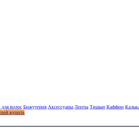
 для волос
Бижутерия
Аксессуары
Ленты
Тишью
Каффин
Кальк
спей купить