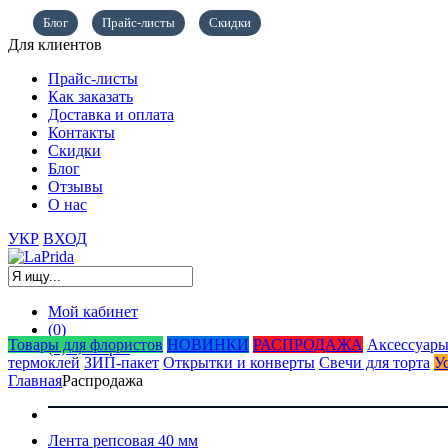
Блог
Прайс-листы
Скидки
Для клиентов
Прайс-листы
Как заказать
Доставка и оплата
Контакты
Скидки
Блог
Отзывы
О нас
УКР
ВХОД
Мой кабинет
(0)
Товары для флористов
НОВИНКИ
РАСПРОДАЖА
Аксессуары
(0)
0,00
грн.
термоклей
ЗИП-пакет
Открытки и конверты
Свечи для торта
У
Главная
Распродажа
Лента репсовая 40 мм