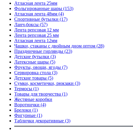
Атласная лента 25мм
Фольгированные шары
(153)
Атласная лента 48мм
(4)
Спортивные бутылки
(17)
Ланч-боксы
(57)
Лента репсовая 12 мм
Лента репсовая 25 мм
Атласная лента 12мм
Чашки, стаканы с двойным дном оптом
(28)
Праздничные гирлянды
(23)
Детские бутылки
(3)
Латексные шары
(5)
Фрукты, овощи, ягоды
(7)
Сервировка стола
(3)
Детские товары
(5)
Сумки, косметички, рюкзаки
(3)
Термосы
(1)
Товары для творчества
(1)
Жестяные коробки
Воротнички
(4)
Брелоки
(1)
Фигурные
(1)
Таблички декоративные
(3)