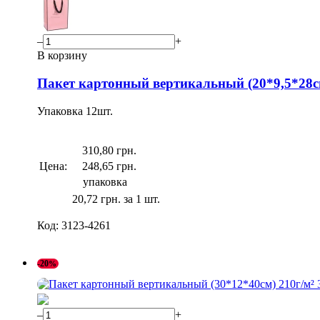
–
+
В корзину
Пакет картонный вертикальный (20*9,5*28см
Упаковка
12
шт.
310,80 грн.
Цена:
248,65 грн.
упаковка
20,72 грн. за 1 шт.
Код:
3123-4261
-20
–
+