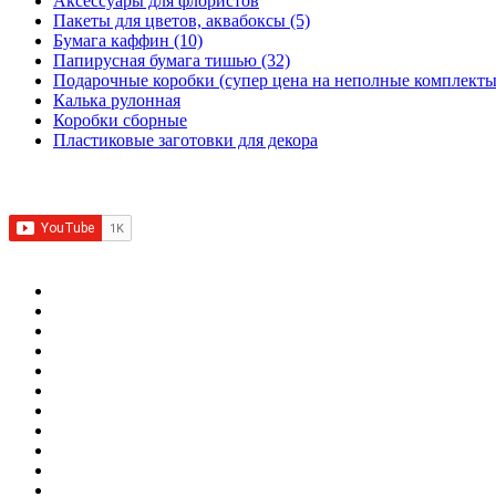
Аксессуары для флористов
Пакеты для цветов, аквабоксы
(5)
Бумага каффин
(10)
Папирусная бумага тишью
(32)
Подарочные коробки (супер цена на неполные комплекты
Калька рулонная
Коробки сборные
Пластиковые заготовки для декора