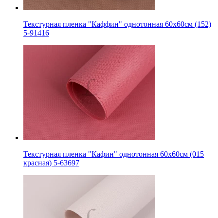
Текстурная пленка "Каффин" однотонная 60х60см (152)
5-91416
Текстурная пленка "Кафин" однотонная 60х60см (015
красная) 5-63697