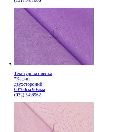
(131) 5-87006
Текстурная пленка
"Кафин
двухстороний"
60*60см 90мкм
(032) 5-86962