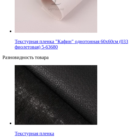
Текстурная пленка "Кафин" однотонная 60х60см (033
фиолетовая) 5-63680
Разновидность товара
Текстурная пленка