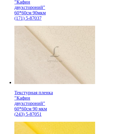
"Кафин
двухстороний"
60*60см 90мкм
(171) 5-87037
Текстурная пленка
"Кафин
двухстороний"
60*60см 90 мкм
(243) 5-87051