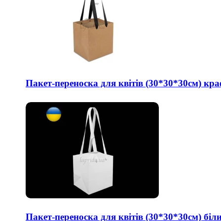
Пакет-переноска для квітів (30*30*30см) кра
Пакет-переноска для квітів (30*30*30см) біл