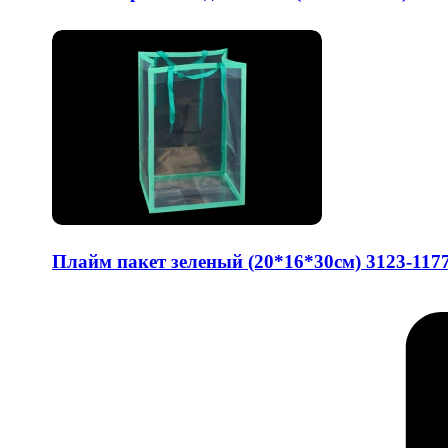
Плайм пакет зеленый (20*16*30см) 3123-117