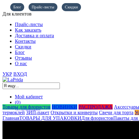
Блог
Прайс-листы
Скидки
Для клиентов
Прайс-листы
Как заказать
Доставка и оплата
Контакты
Скидки
Блог
Отзывы
О нас
УКР
ВХОД
Мой кабинет
(0)
Товары для флористов
НОВИНКИ
РАСПРОДАЖА
Аксессуары
(0)
0,00
грн.
термоклей
ЗИП-пакет
Открытки и конверты
Свечи для торта
У
Главная
ТОВАРЫ ДЛЯ УПАКОВКИ
Для флористов
Пакеты для 