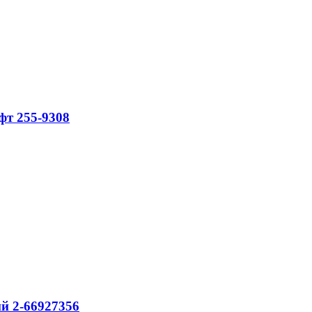
фт 255-9308
ий 2-66927356