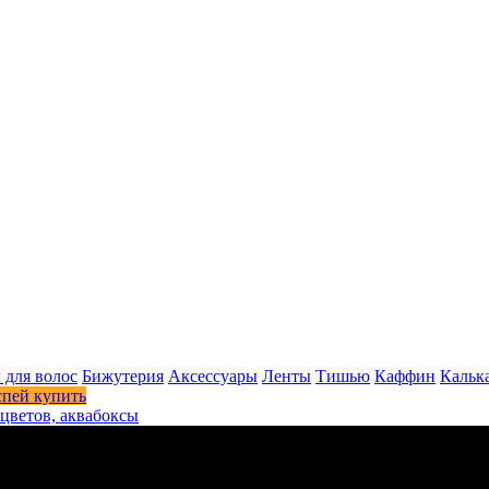
 для волос
Бижутерия
Аксессуары
Ленты
Тишью
Каффин
Кальк
спей купить
цветов, аквабоксы