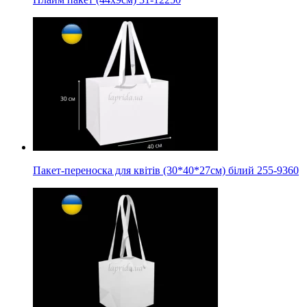
Пакет-переноска для квітів (30*40*27см) білий 255-9360