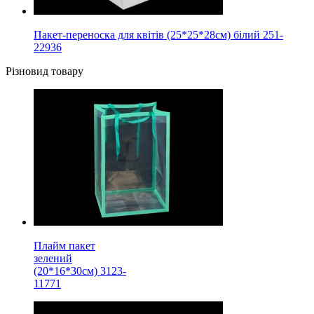
Пакет-переноска для квітів (25*25*28см) білий 251-
22936
Різновид товару
Плайм пакет
зелений
(20*16*30см) 3123-
11771