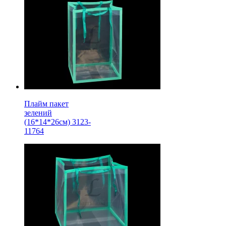
Плайм пакет
зелений
(16*14*26см) 3123-
11764