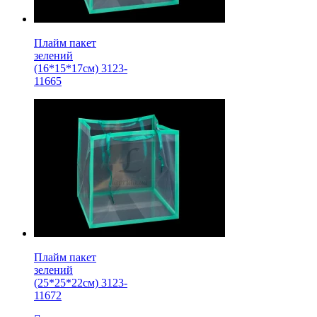
Плайм пакет
зелений
(16*15*17см) 3123-
11665
Плайм пакет
зелений
(25*25*22см) 3123-
11672