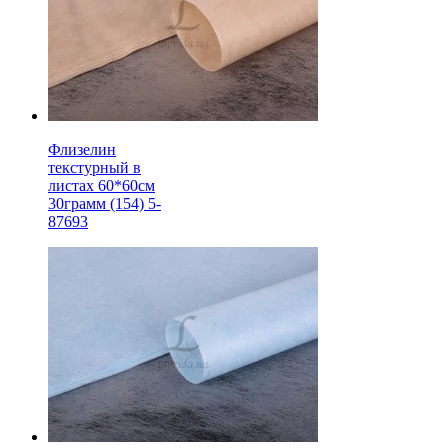
Флизелин
текстурный в
листах 60*60см
30грамм (154) 5-
87693