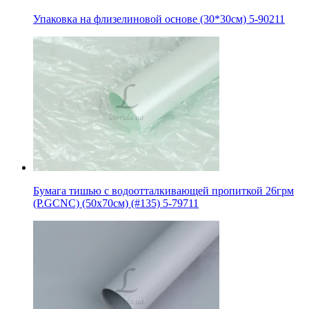
Упаковка на флизелиновой основе (30*30см) 5-90211
Бумага тишью с водоотталкивающей пропиткой 26грм
(P.GCNC) (50x70см) (#135) 5-79711