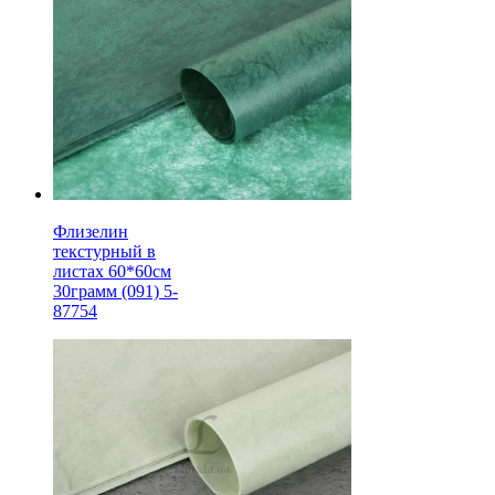
Флизелин
текстурный в
листах 60*60см
30грамм (091) 5-
87754