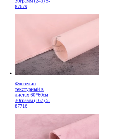
30грамм (243) 5-
87679
Флизелин
текстурный в
листах 60*60см
30грамм (167) 5-
87716