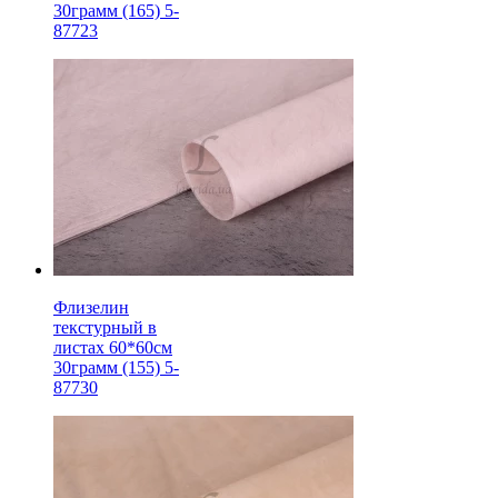
30грамм (165) 5-
87723
Флизелин
текстурный в
листах 60*60см
30грамм (155) 5-
87730