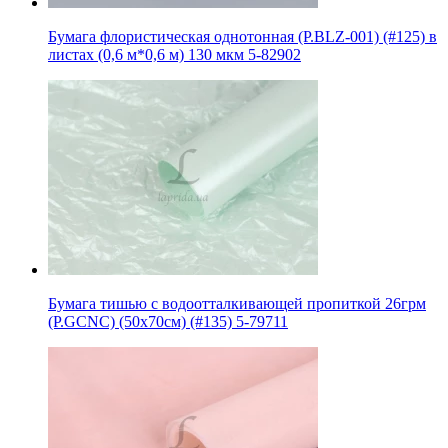
Бумага флористическая однотонная (P.BLZ-001) (#125) в
листах (0,6 м*0,6 м) 130 мкм 5-82902
Бумага тишью с водоотталкивающей пропиткой 26грм
(P.GCNC) (50x70см) (#135) 5-79711