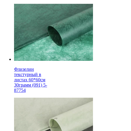
Флизелин
текстурный в
листах 60*60см
30грамм (091) 5-
87754