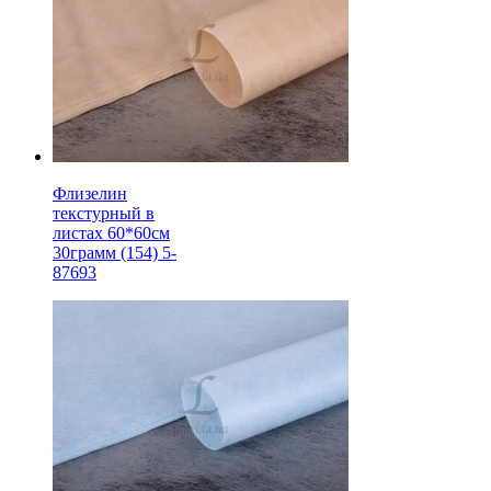
Флизелин
текстурный в
листах 60*60см
30грамм (154) 5-
87693