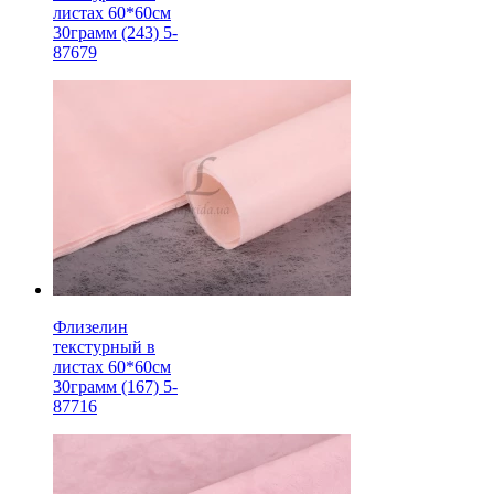
листах 60*60см
30грамм (243) 5-
87679
Флизелин
текстурный в
листах 60*60см
30грамм (167) 5-
87716