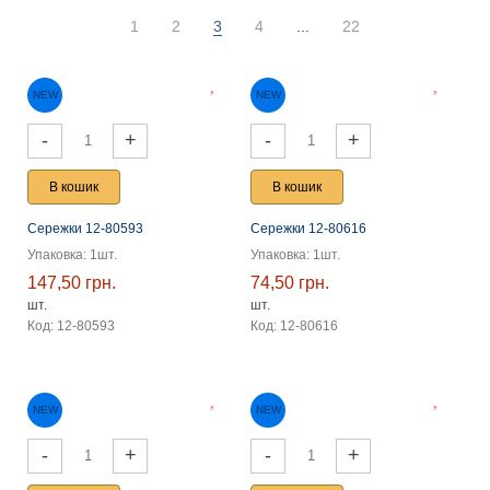
1
2
3
4
...
22
-
+
-
+
В кошик
В кошик
Сережки 12-80593
Сережки 12-80616
NEW
NEW
Упаковка: 1шт.
Упаковка: 1шт.
147,50 грн.
74,50 грн.
шт.
шт.
Код: 12-80593
Код: 12-80616
-
+
-
+