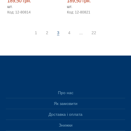
189,50 грн.
189,50 грн.
шт.
шт.
Код: 12-80814
Код: 12-80821
1
2
3
4
...
22
Про нас
NEW
NEW
Як замовити
Доставка і оплата
Знижки