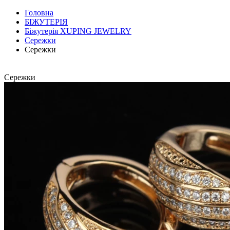
Головна
БІЖУТЕРІЯ
Біжутерія XUPING JEWELRY
Сережки
Сережки
Сережки