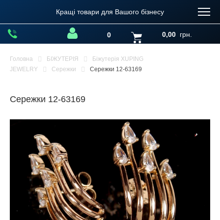
Кращі товари для Вашого бізнесу
0,00
грн.
0
Головна
БІЖУТЕРІЯ
Біжутерія XUPING
JEWELRY
Сережки
Сережки 12-63169
Сережки 12-63169