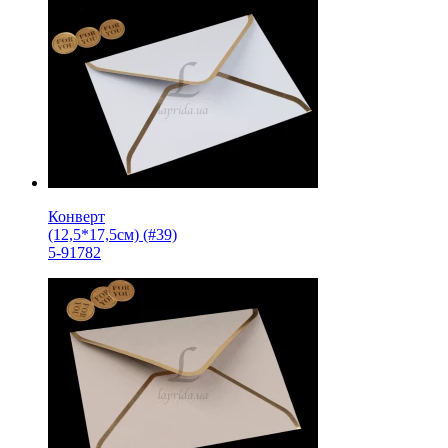
Конверт
(12,5*17,5см) (#39)
5-91782