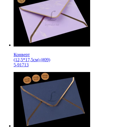
Конверт
(12,5*17,5см) (#09)
5-91713