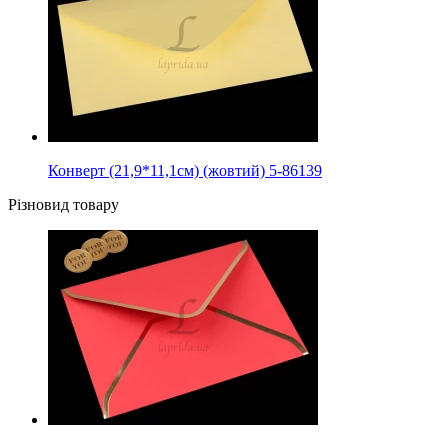
Конверт (21,9*11,1см) (жовтий) 5-86139
Різновид товару