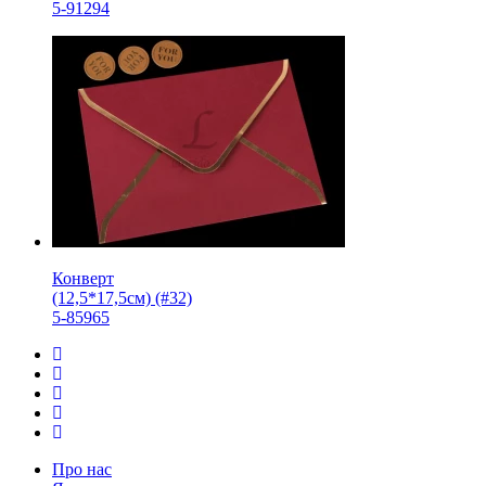
5-91294
Конверт
(12,5*17,5см) (#32)
5-85965
Про нас