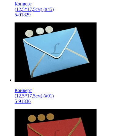
Конверт
(12,5*17,5см) (#45)
5-91829
Конверт
(12,5*17,5см) (#01)
5-91836