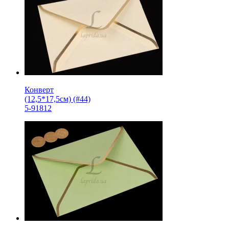
Конверт
(12,5*17,5см) (#44)
5-91812