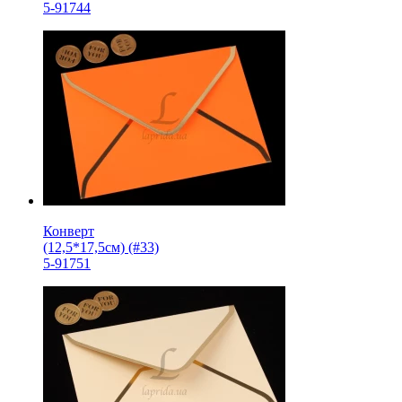
5-91744
Конверт
(12,5*17,5см) (#33)
5-91751