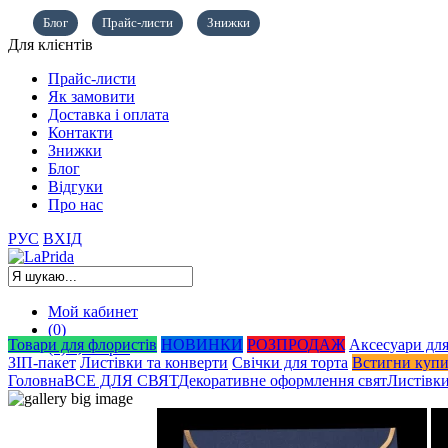
Блог
Прайс-листи
Знижки
Для клієнтів
Прайс-листи
Як замовити
Доставка і оплата
Контакти
Знижки
Блог
Відгуки
Про нас
РУС
ВХІД
Мой кабинет
(0)
Товари для флористів
НОВИНКИ
РОЗПРОДАЖ
Аксесуари для
(0)
0,00
грн.
ЗІП-пакет
Листівки та конверти
Свічки для торта
Встигни куп
Головна
ВСЕ ДЛЯ СВЯТ
Декоративне оформлення свят
Листівки