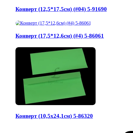
Конверт (12,5*17,5см) (#04) 5-91690
Конверт (17,5*12,6см) (#4) 5-86061
Конверт (10,5х24,1см) 5-86320