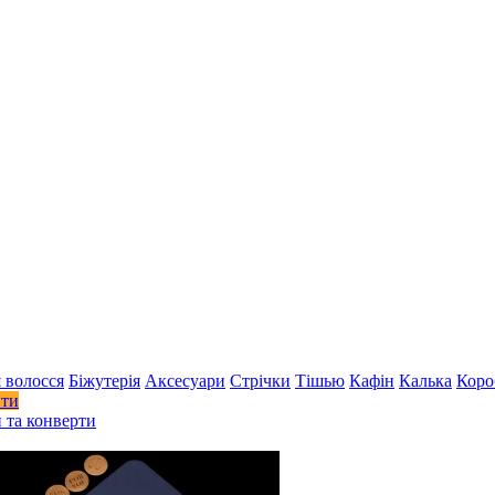
 волосся
Біжутерія
Аксесуари
Стрiчки
Тішью
Кафін
Калька
Коро
ити
 та конверти