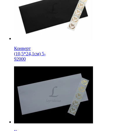
Конверт
(10,5*24,1см) 5-
92000