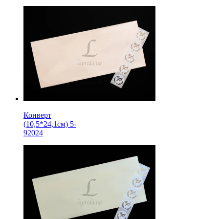
Конверт
(10,5*24,1см) 5-
92024