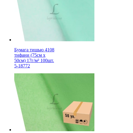
Бумага тишью 4108
тифани (75см х
50см) 17г/м² 100шт.
5-18772