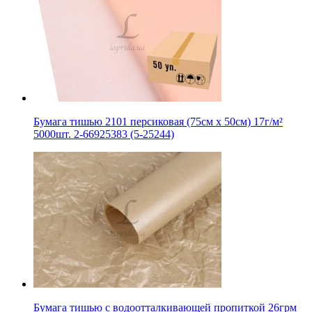
Бумага тишью 2101 персиковая (75см х 50см) 17г/м²
5000шт. 2-66925383 (5-25244)
Бумага тишью с водоотталкивающей пропиткой 26грм