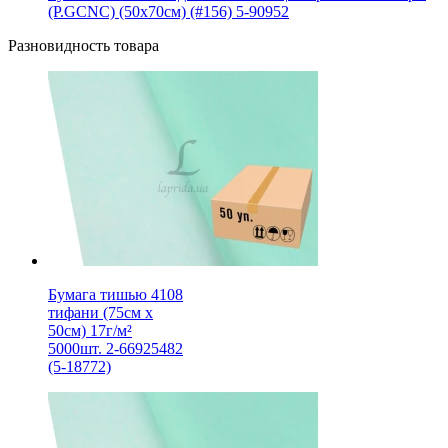
(P.GCNC) (50x70см) (#156) 5-90952
Разновидность товара
Бумага тишью 4108
тифани (75см х
50см) 17г/м²
5000шт. 2-66925482
(5-18772)