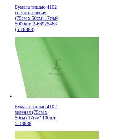
Бумага тишью 4102
светло-зеленая
(75см х 50см) 17г/м²
5000шт. 2-66925468
(5-18888)
Бумага тишью 4102
зеленая (75см х
50см) 17г/м² 100шт.
5-18888