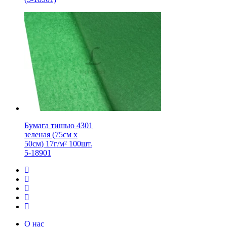
Бумага тишью 4301
зеленая (75см х
50см) 17г/м² 100шт.
5-18901
О нас