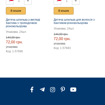
-
+
-
+
В кошик
В кошик
Дитяча шпилька у вигляді
Дитяча шпилька для волосся з
-50
-50
бантика з трояндочкою
бантиком різнокольорова
різнокольорова
Упаковка: 24шт.
Упаковка: 24шт.
144,00 грн.
144,00 грн.
72,00 грн.
72,00 грн.
упаковка
упаковка
Код: 1-57683
Код: 1-57690