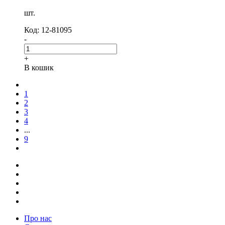
NEW
шт.
Код: 12-81095
-
+
В кошик
1
2
3
4
...
9
NEW
Про нас