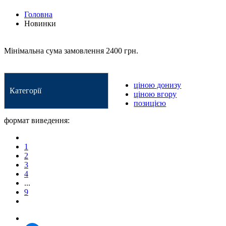
Головна
Новинки
Мінімальна сума замовлення 2400 грн.
ціною донизу
Категорії
ціною вгору
позицією
формат виведення:
1
2
3
4
...
9