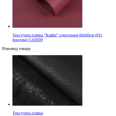
Текстурна плівка "Кафін" однотонна 60х60см (011
бордова) 5-63659
Різновид товару
Текстурна плівка