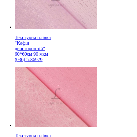
Текстурна плівка
"Кафін
двосторонній"
60*60см 90 мкм
(036) 5-86979
Текстурна плівка