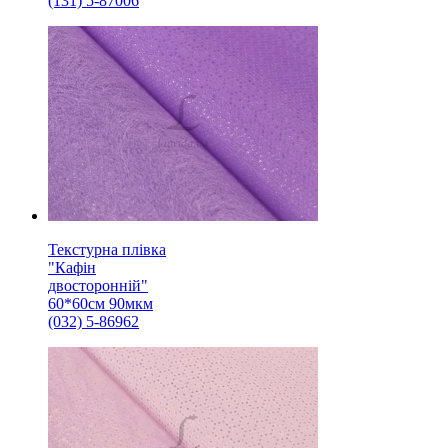
(131) 5-87006
Текстурна плівка
"Кафін
двосторонній"
60*60см 90мкм
(032) 5-86962