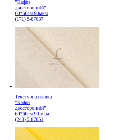
"Кафін
двосторонній"
60*60см 90мкм
(171) 5-87037
Текстурна плівка
"Кафін
двосторонній"
60*60см 90 мкм
(243) 5-87051