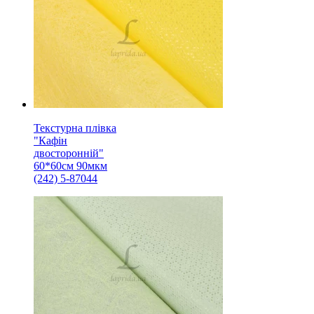
Текстурна плівка
"Кафін
двосторонній"
60*60см 90мкм
(242) 5-87044