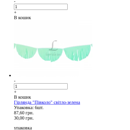
-
+
В кошик
-
+
В кошик
Гірлянда "Півколо" світло-зелена
Упаковка: 6шт.
87,60 грн.
30,00 грн.
упаковка