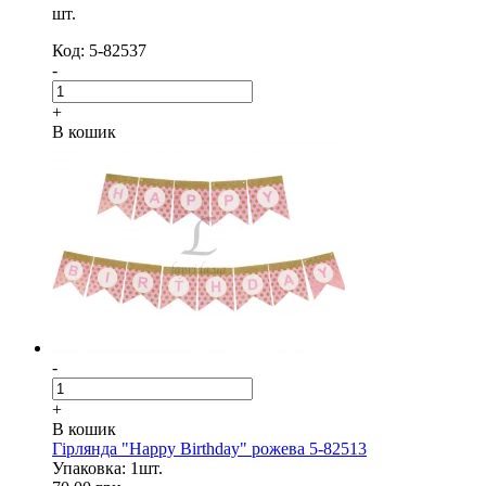
шт.
Код: 5-82537
-
+
В кошик
-
+
В кошик
Гірлянда "Happy Birthday" рожева 5-82513
Упаковка: 1шт.