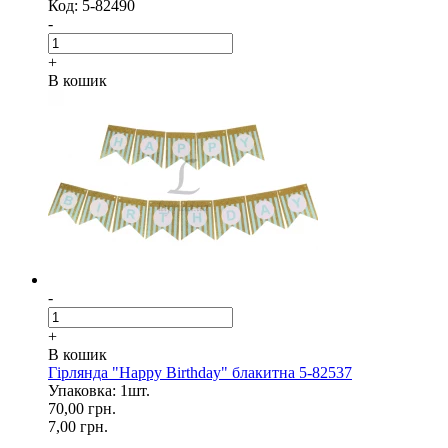
Код: 5-82490
-
+
В кошик
-
+
В кошик
Гірлянда "Happy Birthday" блакитна 5-82537
Упаковка: 1шт.
70,00 грн.
7,00 грн.