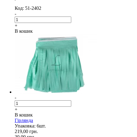
Код: 51-2402
-
+
В кошик
-
+
В кошик
Гірлянда
Упаковка: 6шт.
219,00 грн.
30,00 грн.