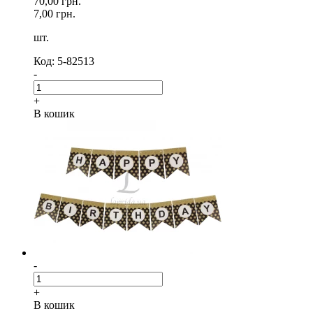
70,00 грн.
7,00 грн.
шт.
Код: 5-82513
-
+
В кошик
-
+
В кошик