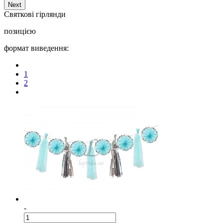
Next
Cвяткові гірлянди
позицією
формат виведення:
1
2
-