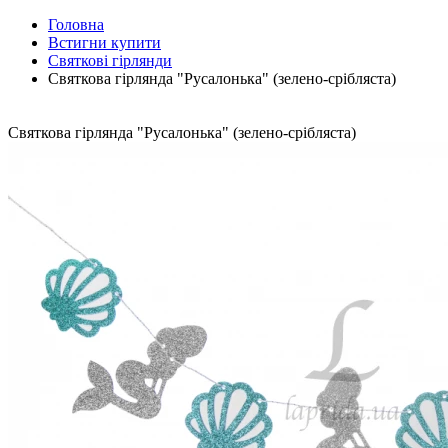
Головна
Встигни купити
Cвяткові гірлянди
Святкова гірлянда "Русалонька" (зелено-срібляста)
Святкова гірлянда "Русалонька" (зелено-срібляста)