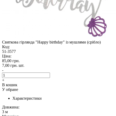
Святкова гірлянда "Happy birthday" із мушлями (срібло)
Код:
51-3577
Ціна:
85,00 грн.
7,00 грн.
шт.
-
+
В кошик
У обране
Характеристики
Довжина:
3 м