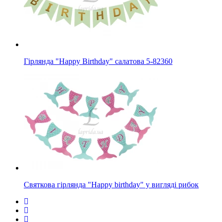
Гірлянда "Happy Birthday" салатова 5-82360
Святкова гірлянда "Happy birthday" у вигляді рибок