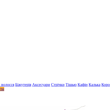
 волосся
Біжутерія
Аксесуари
Стрiчки
Тішью
Кафін
Калька
Коро
ити