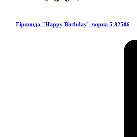
Гірлянда "Happy Birthday" чорна 5-82506