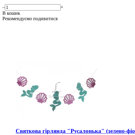
–
+
В кошик
Рекомендуємо подивитися
Святкова гірлянда "Русалонька" (зелено-фіо