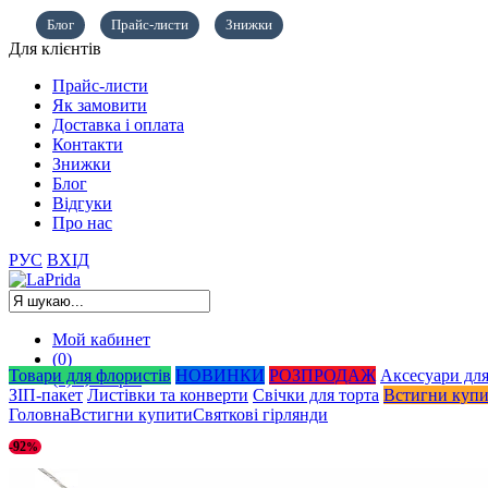
Блог
Прайс-листи
Знижки
Для клієнтів
Прайс-листи
Як замовити
Доставка і оплата
Контакти
Знижки
Блог
Відгуки
Про нас
РУС
ВХІД
Мой кабинет
(0)
Товари для флористів
НОВИНКИ
РОЗПРОДАЖ
Аксесуари для
(0)
0,00
грн.
ЗІП-пакет
Листівки та конверти
Свічки для торта
Встигни куп
Головна
Встигни купити
Cвяткові гірлянди
-92