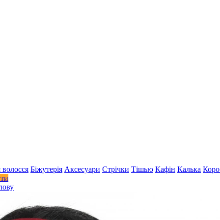
 волосся
Біжутерія
Аксесуари
Стрiчки
Тішью
Кафін
Калька
Коро
ити
лову