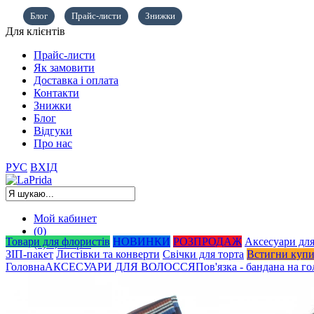
Блог
Прайс-листи
Знижки
Для клієнтів
Прайс-листи
Як замовити
Доставка і оплата
Контакти
Знижки
Блог
Відгуки
Про нас
РУС
ВХІД
Мой кабинет
(0)
Товари для флористів
НОВИНКИ
РОЗПРОДАЖ
Аксесуари для
(0)
0,00
грн.
ЗІП-пакет
Листівки та конверти
Свічки для торта
Встигни куп
Головна
АКСЕСУАРИ ДЛЯ ВОЛОССЯ
Пов'язка - бандана на го