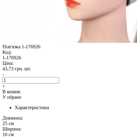
Пов'язка 1-176926
Код:
1-176926
Ціна:
43,73 грн.
шт.
-
+
В кошик
У обране
Характеристики
Довжина:
25 см
Ширина:
10 см