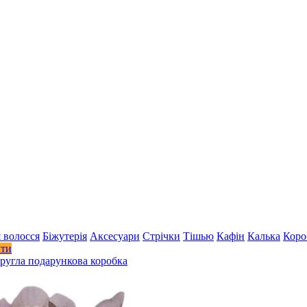
 волосся
Біжутерія
Аксесуари
Стрiчки
Тішью
Кафін
Калька
Коро
ити
кругла подарункова коробка