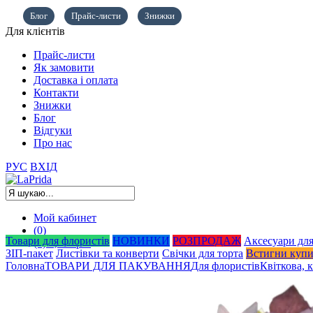
Блог
Прайс-листи
Знижки
Для клієнтів
Прайс-листи
Як замовити
Доставка і оплата
Контакти
Знижки
Блог
Відгуки
Про нас
РУС
ВХІД
Мой кабинет
(0)
Товари для флористів
НОВИНКИ
РОЗПРОДАЖ
Аксесуари для
(0)
0,00
грн.
ЗІП-пакет
Листівки та конверти
Свічки для торта
Встигни куп
Головна
ТОВАРИ ДЛЯ ПАКУВАННЯ
Для флористів
Квіткова, 