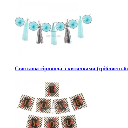
Святкова гірлянда з китичками (сріблясто-б