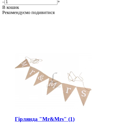
–
+
В кошик
Рекомендуємо подивитися
Гірлянда "Mr&Mrs" (1)