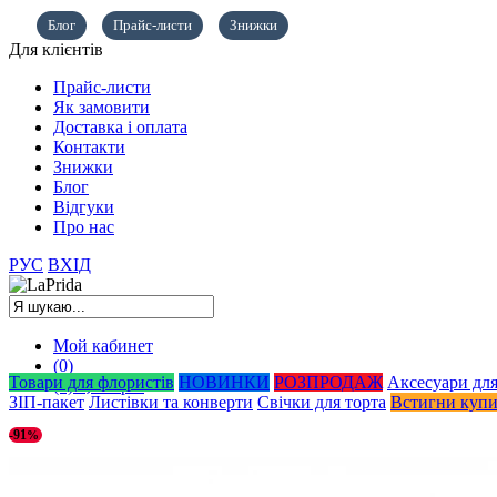
Блог
Прайс-листи
Знижки
Для клієнтів
Прайс-листи
Як замовити
Доставка і оплата
Контакти
Знижки
Блог
Відгуки
Про нас
РУС
ВХІД
Мой кабинет
(0)
Товари для флористів
НОВИНКИ
РОЗПРОДАЖ
Аксесуари для
(0)
0,00
грн.
ЗІП-пакет
Листівки та конверти
Свічки для торта
Встигни куп
-91