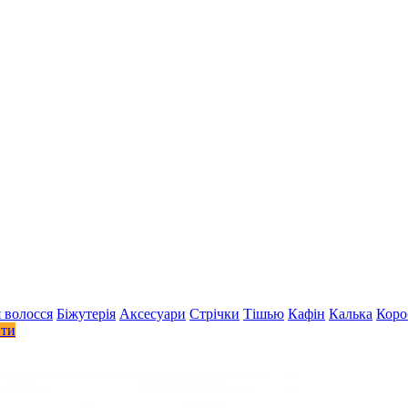
 волосся
Біжутерія
Аксесуари
Стрiчки
Тішью
Кафін
Калька
Коро
ити