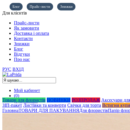
Блог
Прайс-листи
Знижки
Для клієнтів
Прайс-листи
Як замовити
Доставка і оплата
Контакти
Знижки
Блог
Відгуки
Про нас
РУС
ВХІД
Мой кабинет
(0)
Товари для флористів
НОВИНКИ
РОЗПРОДАЖ
Аксесуари для
(0)
0,00
грн.
ЗІП-пакет
Листівки та конверти
Свічки для торта
Встигни куп
Головна
ТОВАРИ ДЛЯ ПАКУВАННЯ
Для флористів
Папір фло