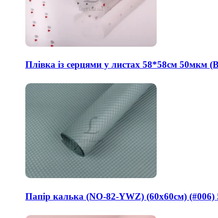
Плівка із серцями у листах 58*58см 50мкм (В
Папір калька (NO-82-YWZ) (60x60см) (#006) 