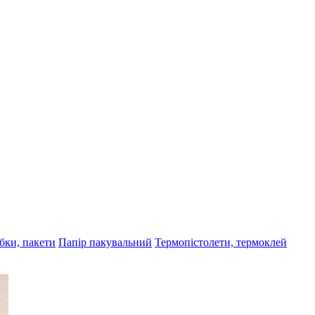
бки, пакети
Папір пакувальний
Термопістолети, термоклей