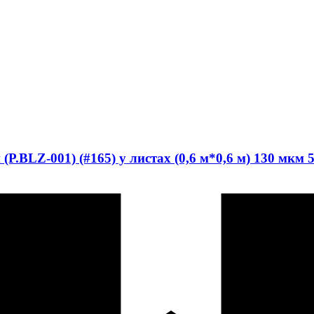
.BLZ-001) (#165) у листах (0,6 м*0,6 м) 130 мкм 