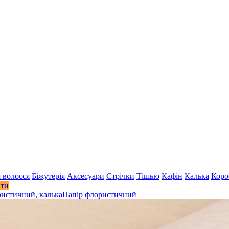
 волосся
Біжутерія
Аксесуари
Стрiчки
Тішью
Кафін
Калька
Коро
ити
ристичний, калька
Папір флористичний