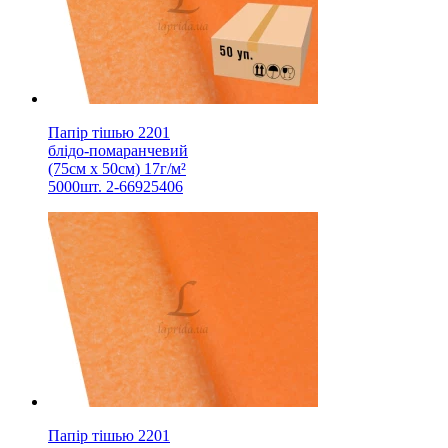
Папір тішью 2201
блідо-помаранчевий
(75см х 50см) 17г/м²
5000шт. 2-66925406
Папір тішью 2201