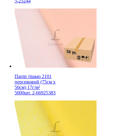
5-25244
Папір тішью 2101
персиковий (75см х
50см) 17г/м²
5000шт. 2-66925383