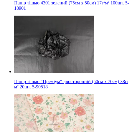
Папір тішью 4301 зелений (75см х 50см) 17г/м² 100шт. 5-
18901
Папір тішью "Преміум" двосторонній (50см х 70см) 38г/
м² 20шт. 5-90518