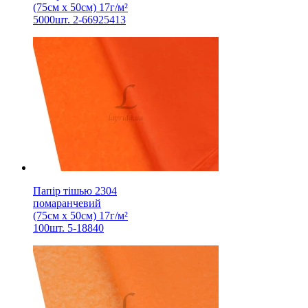
(75см х 50см) 17г/м²
5000шт. 2-66925413
Папір тішью 2304
помаранчевий
(75см х 50см) 17г/м²
100шт. 5-18840