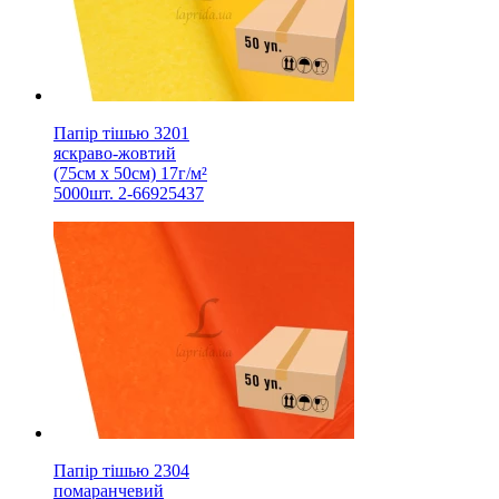
Папір тішью 3201
яскраво-жовтий
(75см х 50см) 17г/м²
5000шт. 2-66925437
Папір тішью 2304
помаранчевий