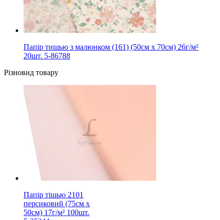
Папір тишью з малюнком (161) (50см х 70см) 26г/м²
20шт. 5-86788
Різновид товару
Папір тішью 2101
персиковий (75см х
50см) 17г/м² 100шт.