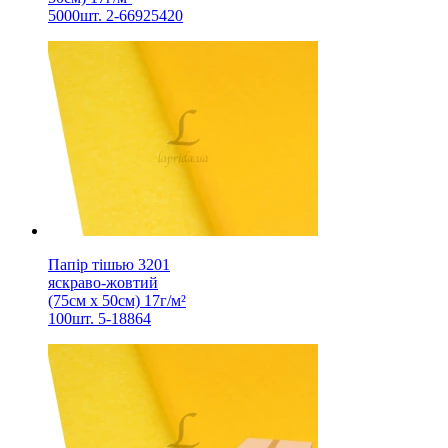
5000шт. 2-66925420
Папір тішью 3201
яскраво-жовтий
(75см х 50см) 17г/м²
100шт. 5-18864