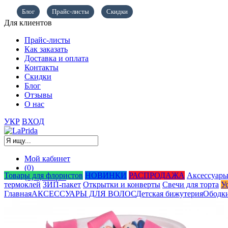
Блог
Прайс-листы
Скидки
Для клиентов
Прайс-листы
Как заказать
Доставка и оплата
Контакты
Скидки
Блог
Отзывы
О нас
УКР
ВХОД
Мой кабинет
(0)
Товары для флористов
НОВИНКИ
РАСПРОДАЖА
Аксессуары
(0)
0,00
грн.
термоклей
ЗИП-пакет
Открытки и конверты
Свечи для торта
У
Главная
АКСЕССУАРЫ ДЛЯ ВОЛОС
Детская бижутерия
Ободки