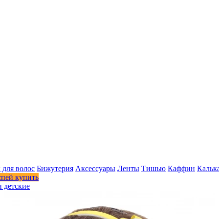
 для волос
Бижутерия
Аксессуары
Ленты
Тишью
Каффин
Кальк
спей купить
 детские