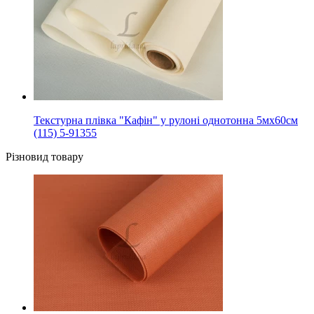
Текстурна плівка "Кафін" у рулоні однотонна 5мх60см
(115) 5-91355
Різновид товару