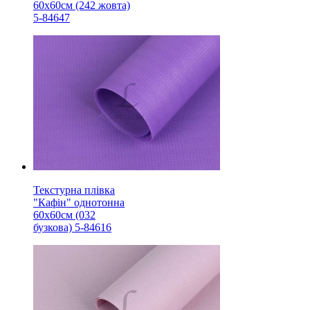
60х60см (242 жовта)
5-84647
Текстурна плівка
"Кафін" однотонна
60х60см (032
бузкова) 5-84616