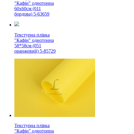
"Кафін" однотонна
60х60см (011
бордова) 5-63659
Текстурна плівка
"Кафін" однотонна
58*58см (051
оранжевий) 5-85729
Текстурна плівка
"Кафін" однотонна