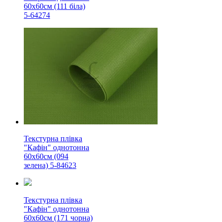
60х60см (111 біла)
5-64274
Текстурна плівка
"Кафін" однотонна
60х60см (094
зелена) 5-84623
Текстурна плівка
"Кафін" однотонна
60х60см (171 чорна)