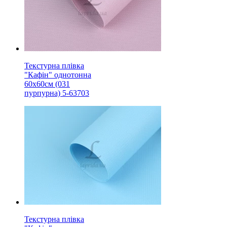
Текстурна плівка
"Кафін" однотонна
60х60см (031
пурпурна) 5-63703
Текстурна плівка