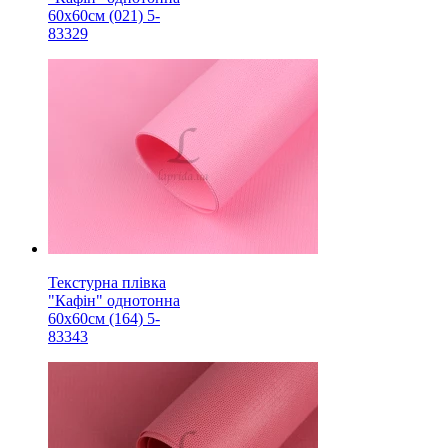
60х60см (021) 5-
83329
Текстурна плівка
"Кафін" однотонна
60х60см (164) 5-
83343