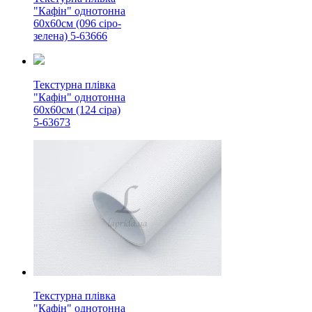
"Кафін" однотонна
60х60см (096 сіро-
зелена) 5-63666
Текстурна плівка
"Кафін" однотонна
60х60см (124 сіра)
5-63673
Текстурна плівка
"Кафін" однотонна