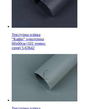
Текстурна плівка
"Кафін" однотонна
60х60см (101 темно-
синя) 5-63642
Текстурна плівка