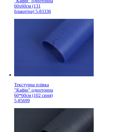
"Кафін" однотонна
60х60см (131
блакитна) 5-83336
Текстурна плівка
"Кафін" однотонна
60*60см (102 синя)
5-85699