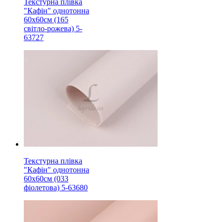
Текстурна плівка
"Кафін" однотонна
60х60см (165
світло-рожева) 5-
63727
Текстурна плівка
"Кафін" однотонна
60х60см (033
фіолетова) 5-63680