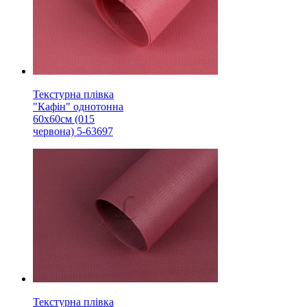
Текстурна плівка
"Кафін" однотонна
60х60см (015
червона) 5-63697
Текстурна плівка