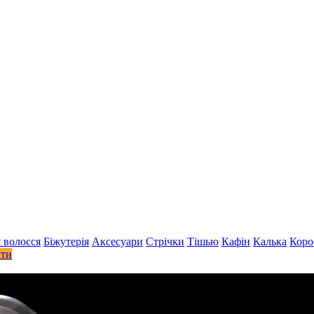
 волосся
Біжутерія
Аксесуари
Стрiчки
Тішью
Кафін
Калька
Коро
ити