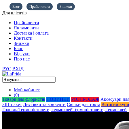
Блог
Прайс-листи
Знижки
Для клієнтів
Прайс-листи
Як замовити
Доставка і оплата
Контакти
Знижки
Блог
Відгуки
Про нас
РУС
ВХІД
Мой кабинет
(0)
Товари для флористів
НОВИНКИ
РОЗПРОДАЖ
Аксесуари для
(0)
0,00
грн.
ЗІП-пакет
Листівки та конверти
Свічки для торта
Встигни куп
Головна
Термопістолети, термоклей
Термопістолети, термоклей