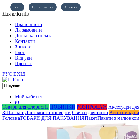
Блог
Прайс-листи
Знижки
Для клієнтів
Прайс-листи
Як замовити
Доставка і оплата
Контакти
Знижки
Блог
Відгуки
Про нас
РУС
ВХІД
Мой кабинет
(0)
Товари для флористів
НОВИНКИ
РОЗПРОДАЖ
Аксесуари для
(0)
0,00
грн.
ЗІП-пакет
Листівки та конверти
Свічки для торта
Встигни куп
Головна
ТОВАРИ ДЛЯ ПАКУВАННЯ
Пакет
Пакети з малюнко