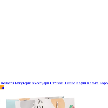
 волосся
Біжутерія
Аксесуари
Стрiчки
Тішью
Кафін
Калька
Коро
ити
м