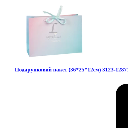
Подарунковий пакет (36*25*12см) 3123-1287