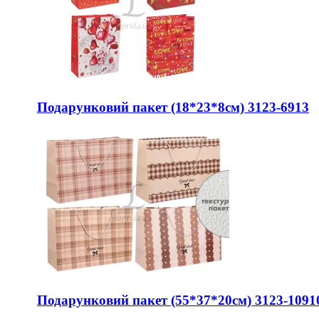
Подарунковий пакет (18*23*8см) 3123-6913
Подарунковий пакет (55*37*20см) 3123-1091