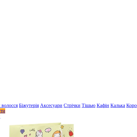
 волосся
Біжутерія
Аксесуари
Стрiчки
Тішью
Кафін
Калька
Коро
ити
м