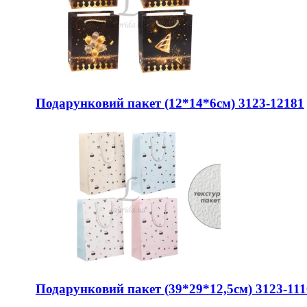
Подарунковий пакет (12*14*6см) 3123-12181
Подарунковий пакет (39*29*12,5см) 3123-11