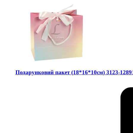
Подарунковий пакет (18*16*10см) 3123-1289