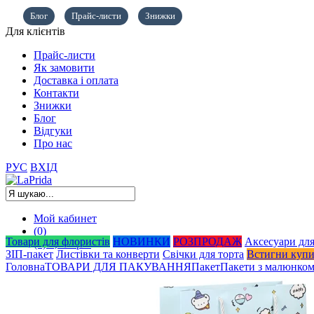
Блог
Прайс-листи
Знижки
Для клієнтів
Прайс-листи
Як замовити
Доставка і оплата
Контакти
Знижки
Блог
Відгуки
Про нас
РУС
ВХІД
Мой кабинет
(0)
Товари для флористів
НОВИНКИ
РОЗПРОДАЖ
Аксесуари для
(0)
0,00
грн.
ЗІП-пакет
Листівки та конверти
Свічки для торта
Встигни куп
Головна
ТОВАРИ ДЛЯ ПАКУВАННЯ
Пакет
Пакети з малюнко