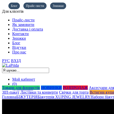
Блог
Прайс-листи
Знижки
Для клієнтів
Прайс-листи
Як замовити
Доставка і оплата
Контакти
Знижки
Блог
Відгуки
Про нас
РУС
ВХІД
Мой кабинет
(0)
Товари для флористів
НОВИНКИ
РОЗПРОДАЖ
Аксесуари для
(0)
0,00
грн.
ЗІП-пакет
Листівки та конверти
Свічки для торта
Встигни куп
Головна
БІЖУТЕРІЯ
Біжутерія XUPING JEWELRY
Набори біжут