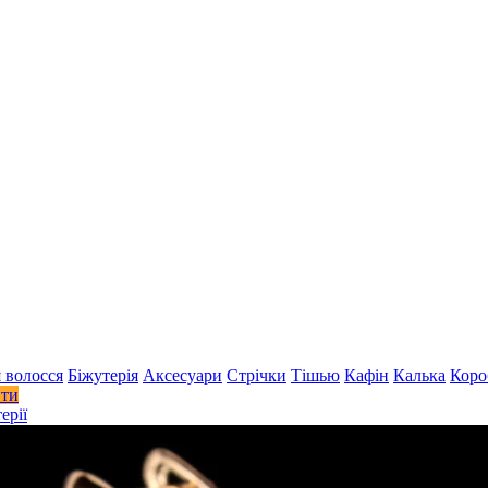
 волосся
Біжутерія
Аксесуари
Стрiчки
Тішью
Кафін
Калька
Коро
ити
ерії