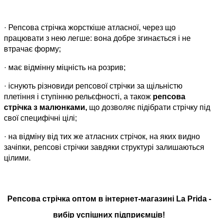
·
Репсова стрічка жорсткіше атласної, через що
працювати з нею легше: вона добре згинається і не
втрачає форму;
·
має відмінну міцність на розрив;
·
існують різновиди репсової стрічки за щільністю
плетіння і ступінню рельєфності, а також
репсова
стрічка з малюнками,
що дозволяє підібрати стрічку під
свої специфічні цілі;
·
на відміну від тих же атласних стрічок, на яких видно
зачіпки, репсові стрічки завдяки структурі залишаються
цілими.
Репсова стрічка оптом
в інтернет-магазині La Prida -
вибір успішних підприємців!