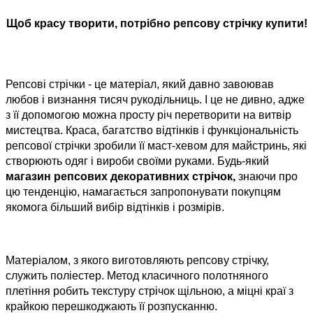
Щоб красу творити, потрібно
репсову стрічку купити!
new
Репсові стрічки - це матеріал, який давно завоював
любов і визнання тисяч рукодільниць. І це не дивно, адже
з її допомогою можна просту річ перетворити на витвір
мистецтва. Краса, багатство відтінків і функціональність
репсової стрічки зробили її маст-хевом для майстринь, які
створюють одяг і вироби своїми руками. Будь-який
магазин репсових декоративних стрічок,
знаючи про
цю тенденцію, намагається запропонувати покупцям
якомога більший вибір відтінків і розмірів.
Матеріалом, з якого виготовляють репсову стрічку,
служить поліестер. Метод класичного полотняного
плетіння робить текстуру стрічок щільною, а міцні краї з
крайкою перешкоджають її розпусканню.