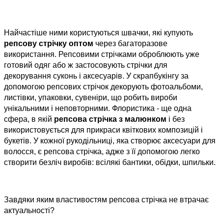
Найчастіше ними користуються швачки, які купують
репсову стрічку оптом
через багаторазове
використання. Репсовими стрічками оброблюють уже
готовий одяг або ж застосовують стрічки для
декорування суконь і аксесуарів. У скрапбукінгу за
допомогою репсових стрічок декорують фотоальбоми,
листівки, упаковки, сувеніри, що робить вироби
унікальними і неповторними. Флористика - ще одна
сфера, в якій
репсова стрічка з малюнком
і без
використовується для прикраси квіткових композицій і
букетів. У кожної рукодільниці, яка створює аксесуари для
волосся, є репсова стрічка, адже з її допомогою легко
створити безліч виробів: всілякі бантики, обідки, шпильки.
Завдяки яким властивостям репсова стрічка не втрачає
актуальності?