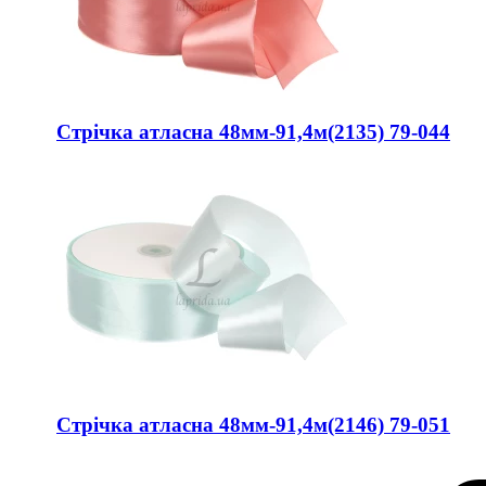
Стрічка атласна 48мм-91,4м(2135) 79-044
Стрічка атласна 48мм-91,4м(2146) 79-051