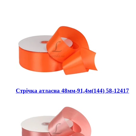
Стрічка атласна 48мм-91,4м(144) 58-12417