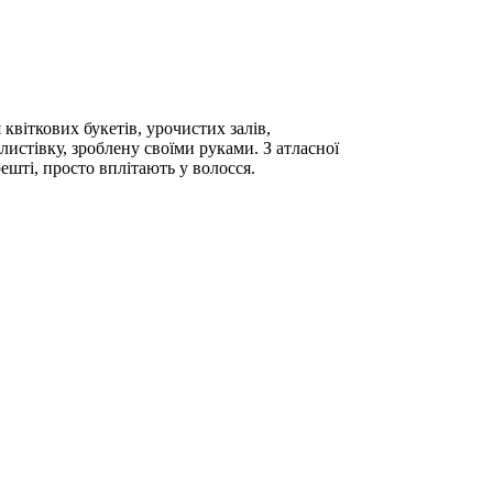
квіткових букетів, урочистих залів,
истівку, зроблену своїми руками. З атласної
ешті, просто вплітають у волосся.