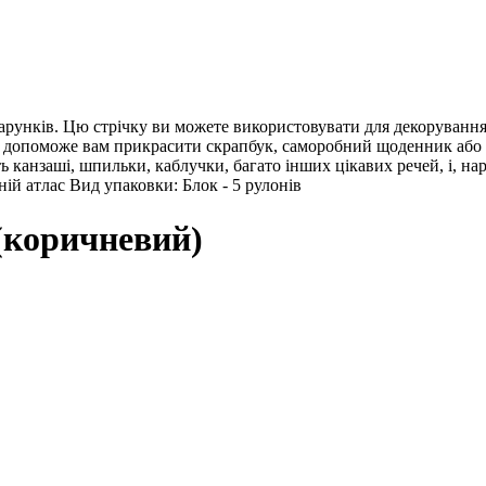
арунків. Цю стрічку ви можете використовувати для декорування 
о допоможе вам прикрасити скрапбук, саморобний щоденник або л
 канзаші, шпильки, каблучки, багато інших цікавих речей, і, нар
й атлас Вид упаковки: Блок - 5 рулонів
 (коричневий)