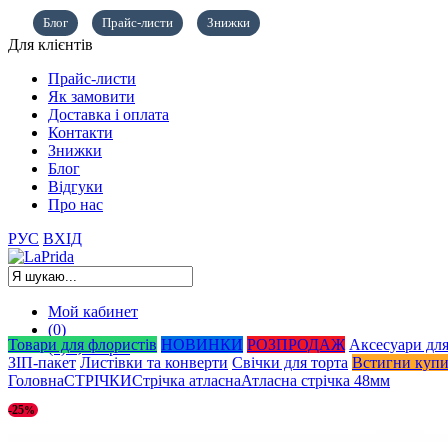
Блог
Прайс-листи
Знижки
Для клієнтів
Прайс-листи
Як замовити
Доставка і оплата
Контакти
Знижки
Блог
Відгуки
Про нас
РУС
ВХІД
Мой кабинет
(0)
Товари для флористів
НОВИНКИ
РОЗПРОДАЖ
Аксесуари для
(0)
0,00
грн.
ЗІП-пакет
Листівки та конверти
Свічки для торта
Встигни куп
Головна
СТРІЧКИ
Стрічка атласна
Атласна стрічка 48мм
-25