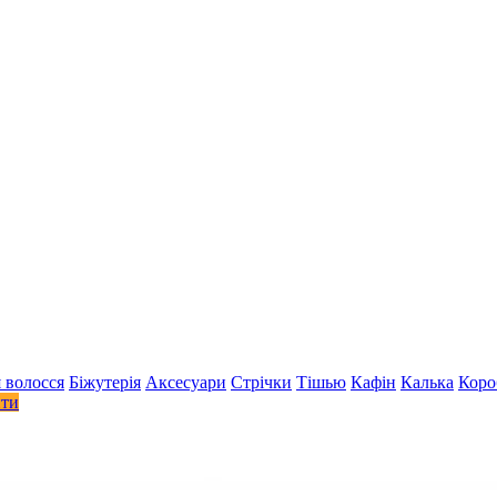
 волосся
Біжутерія
Аксесуари
Стрiчки
Тішью
Кафін
Калька
Коро
ити