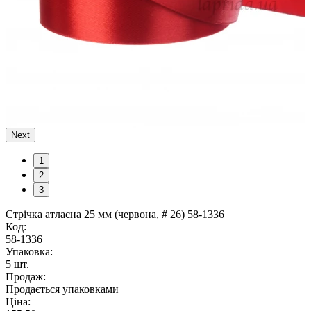
Next
1
2
3
Стрічка атласна 25 мм (червона, # 26) 58-1336
Код:
58-1336
Упаковка:
5 шт.
Продаж:
Продається упаковками
Ціна: