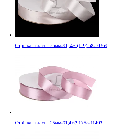
Стрічка атласна 25мм-91, 4м (119) 58-10369
Стрічка атласна 25мм-91,4м(91) 58-11403