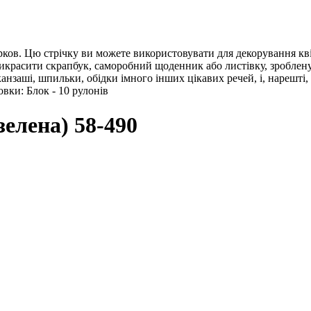
арков. Цю стрічку ви можете використовувати для декорування кв
прикрасити скрапбук, саморобний щоденник або листівку, зроблен
анзаші, шпильки, обідки імного інших цікавих речей, і, нарешті,
вки: Блок - 10 рулонів
зелена) 58-490