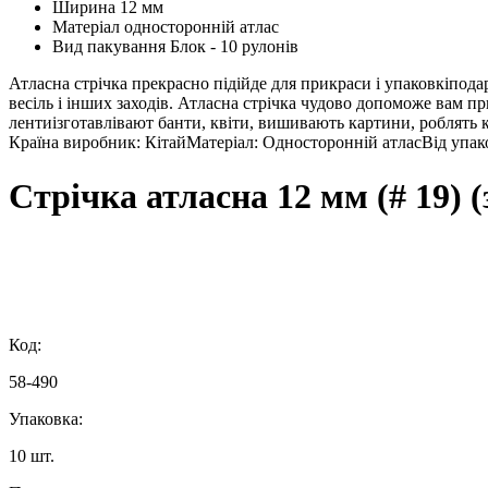
Ширина
12 мм
Матеріал
односторонній атлас
Вид пакування
Блок - 10 рулонів
Атласна стрічка прекрасно підійде для прикраси і упаковкіпод
весіль і інших заходів. Атласна стрічка чудово допоможе вам 
лентиізготавлівают банти, квіти, вишивають картини, роблять к
Країна виробник: КітайМатеріал: Односторонній атласВід упако
Стрічка атласна 12 мм (# 19) (
Код:
58-490
Упаковка:
10 шт.