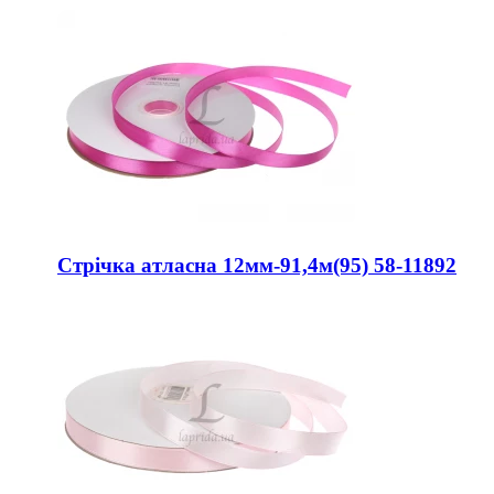
Стрічка атласна 12мм-91,4м(95) 58-11892