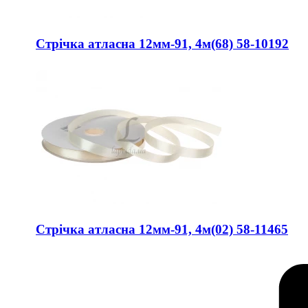
Стрічка атласна 12мм-91, 4м(68) 58-10192
Стрічка атласна 12мм-91, 4м(02) 58-11465