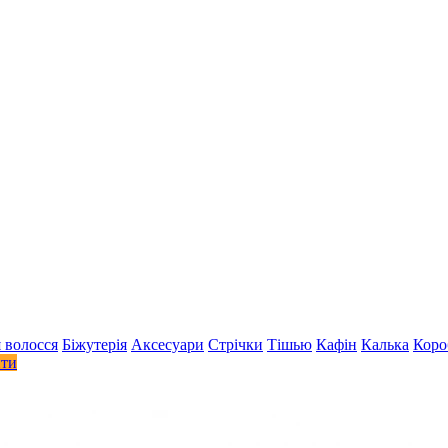
 волосся
Біжутерія
Аксесуари
Стрiчки
Тішью
Кафін
Калька
Коро
ити