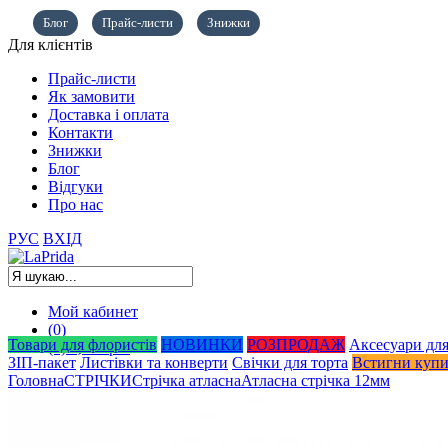
Блог
Прайс-листи
Знижки
Для клієнтів
Прайс-листи
Як замовити
Доставка і оплата
Контакти
Знижки
Блог
Відгуки
Про нас
РУС
ВХІД
Мой кабинет
(0)
Товари для флористів
НОВИНКИ
РОЗПРОДАЖ
Аксесуари для
(0)
0,00
грн.
ЗІП-пакет
Листівки та конверти
Свічки для торта
Встигни куп
Головна
СТРІЧКИ
Стрічка атласна
Атласна стрічка 12мм