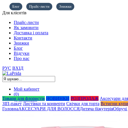
Блог
Прайс-листи
Знижки
Для клієнтів
Прайс-листи
Як замовити
Доставка і оплата
Контакти
Знижки
Блог
Відгуки
Про нас
РУС
ВХІД
Мой кабинет
(0)
Товари для флористів
НОВИНКИ
РОЗПРОДАЖ
Аксесуари для
(0)
0,00
грн.
ЗІП-пакет
Листівки та конверти
Свічки для торта
Встигни куп
Головна
АКСЕСУАРИ ДЛЯ ВОЛОССЯ
Дитяча біжутерія
Обручі 