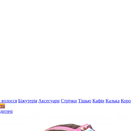
 волосся
Біжутерія
Аксесуари
Стрiчки
Тішью
Кафін
Калька
Коро
ити
дитячі