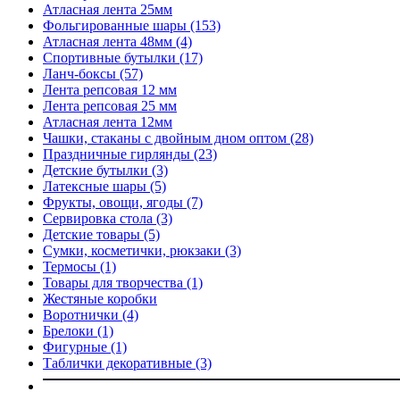
Атласная лента 25мм
Фольгированные шары
(153)
Атласная лента 48мм
(4)
Спортивные бутылки
(17)
Ланч-боксы
(57)
Лента репсовая 12 мм
Лента репсовая 25 мм
Атласная лента 12мм
Чашки, стаканы с двойным дном оптом
(28)
Праздничные гирлянды
(23)
Детские бутылки
(3)
Латексные шары
(5)
Фрукты, овощи, ягоды
(7)
Сервировка стола
(3)
Детские товары
(5)
Сумки, косметички, рюкзаки
(3)
Термосы
(1)
Товары для творчества
(1)
Жестяные коробки
Воротнички
(4)
Брелоки
(1)
Фигурные
(1)
Таблички декоративные
(3)