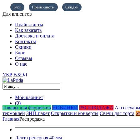
Блог
Прайс-листы
Скидки
Для клиентов
Прайс-листы
Как заказать
Доставка и оплата
Контакты
Скидки
Блог
Отзывы
О нас
УКР
ВХОД
Мой кабинет
(0)
Товары для флористов
НОВИНКИ
РАСПРОДАЖА
Аксессуары
(0)
0,00
грн.
термоклей
ЗИП-пакет
Открытки и конверты
Свечи для торта
У
Главная
Распродажа
Лента репсовая 40 мм