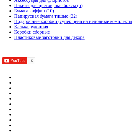
Аксессуары для флористов
Пакеты для цветов, аквабоксы
(5)
Бумага каффин
(10)
Папирусная бумага тишью
(32)
Подарочные коробки (супер цена на неполные комплекты
Калька рулонная
Коробки сборные
Пластиковые заготовки для декора