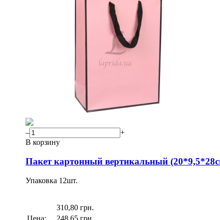
–
+
В корзину
Пакет картонный вертикальный (20*9,5*28см
Упаковка
12
шт.
310,80 грн.
Цена:
248,65 грн.