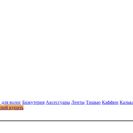
 для волос
Бижутерия
Аксессуары
Ленты
Тишью
Каффин
Кальк
спей купить