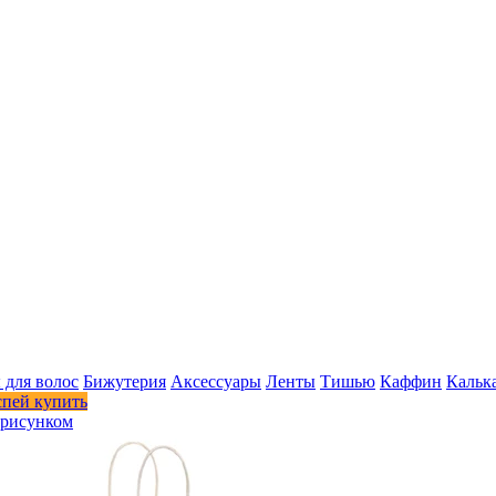
 для волос
Бижутерия
Аксессуары
Ленты
Тишью
Каффин
Кальк
спей купить
 рисунком