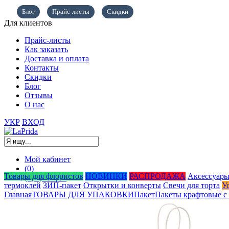
Блог
Прайс-листы
Скидки
Для клиентов
Прайс-листы
Как заказать
Доставка и оплата
Контакты
Скидки
Блог
Отзывы
О нас
УКР
ВХОД
Мой кабинет
(0)
Товары для флористов
НОВИНКИ
РАСПРОДАЖА
Аксессуары
(0)
0,00
грн.
термоклей
ЗИП-пакет
Открытки и конверты
Свечи для торта
У
Главная
ТОВАРЫ ДЛЯ УПАКОВКИ
Пакет
Пакеты крафтовые с