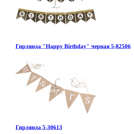
Гирлянда "Happy Birthday" черная 5-82506
Гирлянда 5-30613