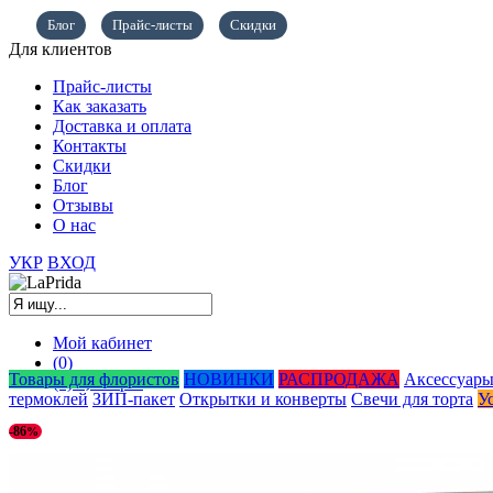
Блог
Прайс-листы
Скидки
Для клиентов
Прайс-листы
Как заказать
Доставка и оплата
Контакты
Скидки
Блог
Отзывы
О нас
УКР
ВХОД
Мой кабинет
(0)
Товары для флористов
НОВИНКИ
РАСПРОДАЖА
Аксессуары
(0)
0,00
грн.
термоклей
ЗИП-пакет
Открытки и конверты
Свечи для торта
У
-86