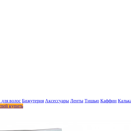
 для волос
Бижутерия
Аксессуары
Ленты
Тишью
Каффин
Кальк
спей купить