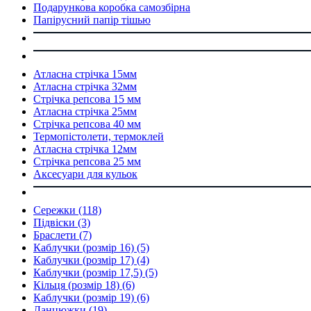
Подарункова коробка самозбірна
Папірусний папір тішью
Атласна стрічка 15мм
Атласна стрічка 32мм
Стрічка репсова 15 мм
Атласна стрічка 25мм
Стрічка репсова 40 мм
Термопістолети, термоклей
Атласна стрічка 12мм
Стрічка репсова 25 мм
Аксесуари для кульок
Сережки
(118)
Підвіски
(3)
Браслети
(7)
Каблучки (розмір 16)
(5)
Каблучки (розмір 17)
(4)
Каблучки (розмір 17,5)
(5)
Кільця (розмір 18)
(6)
Каблучки (розмір 19)
(6)
Ланцюжки
(19)