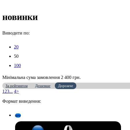
новинки
Виводити по:
20
50
100
Мінімальна сума замовлення 2 400 грн.
За рейтингом
Дешевше
Дорожче
1
2
3
...
4
>
Формат виведення:
new