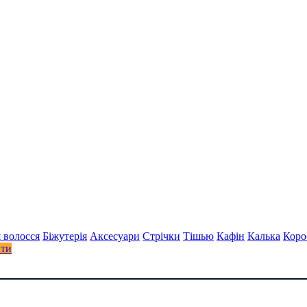
 волосся
Біжутерія
Аксесуари
Стрiчки
Тішью
Кафін
Калька
Коро
ити