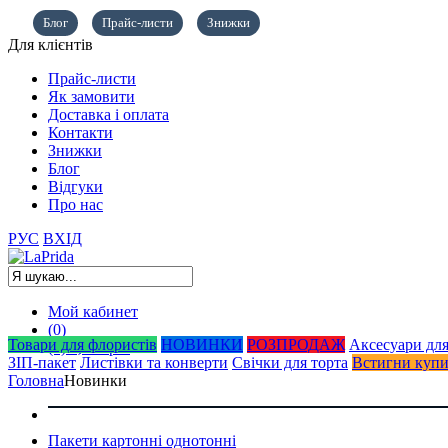
Блог
Прайс-листи
Знижки
Для клієнтів
Прайс-листи
Як замовити
Доставка і оплата
Контакти
Знижки
Блог
Відгуки
Про нас
РУС
ВХІД
Мой кабинет
(0)
Товари для флористів
НОВИНКИ
РОЗПРОДАЖ
Аксесуари для
(0)
0,00
грн.
ЗІП-пакет
Листівки та конверти
Свічки для торта
Встигни куп
Головна
Новинки
Пакети картонні однотонні