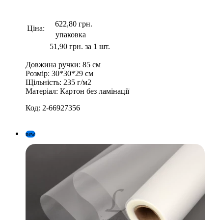
622,80 грн.
Ціна:
упаковка
51,90 грн. за 1 шт.
Довжина ручки:
85 см
Розмір:
30*30*29 см
Щільність:
235 г/м2
Матеріал:
Картон без ламінації
Код:
2-66927356
new