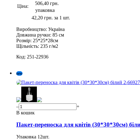
506,40 грн.
Ціна:
упаковка
42,20 грн. за 1 шт.
Виробництво:
Україна
Довжина ручки:
85 см
Розмір:
25*25*28см
Щільність:
235 г/м2
Код:
251-22936
new
–
+
В кошик
Пакет-переноска для квітів (30*30*30см) біл
Упаковка
12
шт.