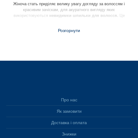
Жіноча стать приділяє велику увагу догляду за волоссям і
красивим зачіскам, для акуратного вигляду яких
використовуються
невидимки шпильки для волосся.
Це
один з найпростіших, універсальних, і в той же час популярних
аксесуарів для волосся, які знайдуться в скриньці будь-якої
Розгорнути
дівчини. Чи то високий гладкий хвіст, косички або складні
зачіски з начосом, невидимки стануть незамінними
помічниками для перукаря в процесі створення ідеального
образу.
Заколки невидимки купити
можна в будь-якій точці з
продажу жіночої біжутерії та аксесуарів, а їх вартість доступна
для кожної дівчини.
Шпильки невидимки розрізняються за багатьма параметрами:
за кольором, довжиною, наявністю/
відсутностю декору, проте
принцип «роботи» у них однаковий. Шпильки мають рельєфну
Про нас
хвилясту поверхню, за рахунок чого не зісковзують з волосся.
Невидимка для волосся оптом
має на кінчиках
спеціальні
Як замовити
заокруглення, завдяки яким не дряпається шкіра голови.
Вироби
з якісної сталі легко утримують важкі пасма і не
Доставка і оплата
деформуються при тривалому застосуванні.
Знижки