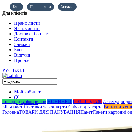
Блог
Прайс-листи
Знижки
Для клієнтів
Прайс-листи
Як замовити
Доставка і оплата
Контакти
Знижки
Блог
Відгуки
Про нас
РУС
ВХІД
Мой кабинет
(0)
Товари для флористів
НОВИНКИ
РОЗПРОДАЖ
Аксесуари для
(0)
0,00
грн.
ЗІП-пакет
Листівки та конверти
Свічки для торта
Встигни куп
Головна
ТОВАРИ ДЛЯ ПАКУВАННЯ
Пакет
Пакети картонні о