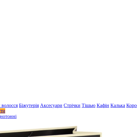
 волосся
Біжутерія
Аксесуари
Стрiчки
Тішью
Кафін
Калька
Коро
ити
днотонні