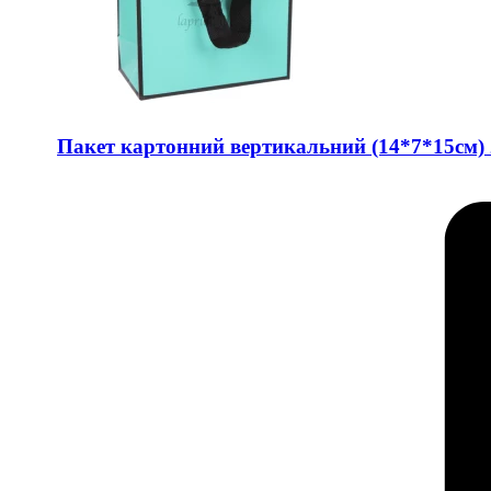
Пакет картонний вертикальний (14*7*15см) 